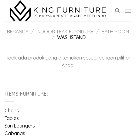
Skip
to
content
BERANDA
/
INDOOR TEAK FURNITURE
/
BATH ROOM
/
WASHSTAND
Tidak ada produk yang ditemukan sesuai dengan pilihan
Anda.
ITEMS FURNITURE:
Chairs
Tables
Sun Loungers
Cabanas