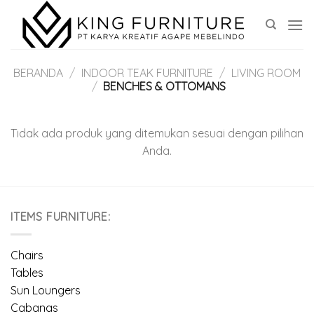
Skip
to
content
BERANDA
/
INDOOR TEAK FURNITURE
/
LIVING ROOM
/
BENCHES & OTTOMANS
Tidak ada produk yang ditemukan sesuai dengan pilihan
Anda.
ITEMS FURNITURE:
Chairs
Tables
Sun Loungers
Cabanas