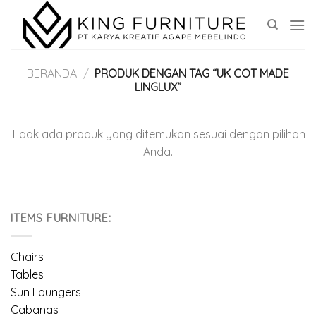
Skip
to
content
BERANDA
/
PRODUK DENGAN TAG “UK COT MADE
LINGLUX”
Tidak ada produk yang ditemukan sesuai dengan pilihan
Anda.
ITEMS FURNITURE:
Chairs
Tables
Sun Loungers
Cabanas